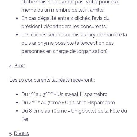
cliché mais ne pourront pas voter pour eux
même ou un membre de leur famille.
En cas d’égalité entre 2 clichés, l’avis du
président départagera les concurents.
Les clichés seront soumis au jury de manière la
plus anonyme possible (à l’exception des
personnes en charge de l’organisation).
4.
Prix :
Les 10 concurents lauréats recevront :
er
ème
Du 1
au 3
= Un sweat Hispamébro
ème
Du 4
au 7éme = Un t-shirt Hispamébro
Du 8 éme au 10éme = Un gobelet de la Fête du
Fer
5.
Divers