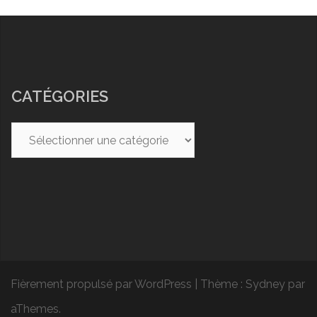
CATÉGORIES
Catégories
Fièrement propulsé par WordPress
|
Thème :
Sydney
par
aThemes.